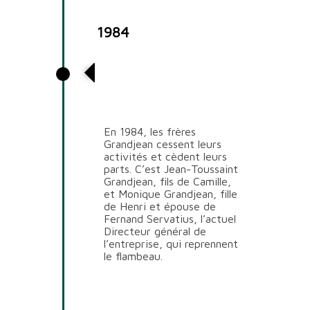
1984
Cession des parts et
arrivée de la
troisième génération
En 1984, les frères
Grandjean cessent leurs
activités et cèdent leurs
parts. C’est Jean-Toussaint
Grandjean, fils de Camille,
et Monique Grandjean, fille
de Henri et épouse de
Fernand Servatius, l’actuel
Directeur général de
l’entreprise, qui reprennent
le flambeau.