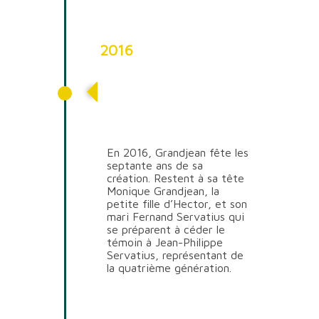
2016
70 ans d’existence et
arrivée de la
quatrième génération
En 2016, Grandjean fête les
septante ans de sa
création. Restent à sa tête
Monique Grandjean, la
petite fille d’Hector, et son
mari Fernand Servatius qui
se préparent à céder le
témoin à Jean-Philippe
Servatius, représentant de
la quatrième génération.