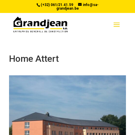
(+32) 061/21.41.59
info@sa-
grandjean.be
Home Attert