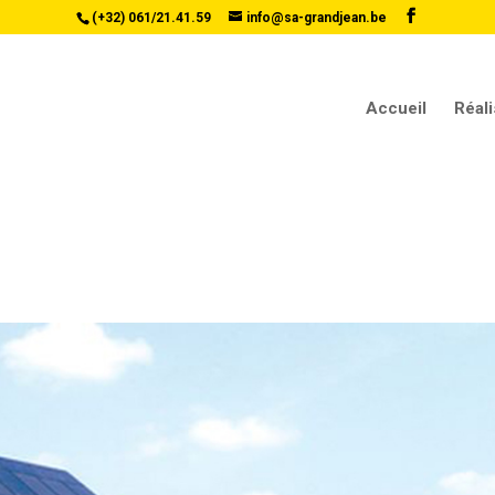
(+32) 061/21.41.59
info@sa-grandjean.be
Accueil
Réali